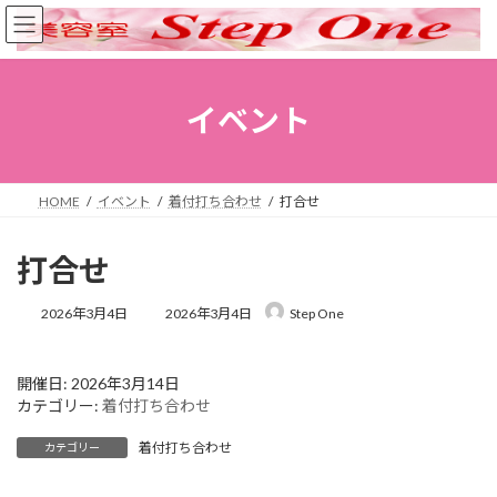
コ
ナ
ン
ビ
テ
ゲ
ン
ー
ツ
シ
イベント
へ
ョ
ス
ン
キ
に
ッ
移
HOME
イベント
着付打ち合わせ
打合せ
プ
動
打合せ
最
2026年3月4日
2026年3月4日
Step One
終
更
新
開催日: 2026年3月14日
日
カテゴリー:
着付打ち合わせ
時
:
着付打ち合わせ
カテゴリー