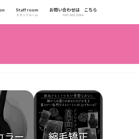
ion
Staff room
お問い合わせは こちら
スタッフルーム
047-362-3184
カラー
縮毛矯正
縮毛矯正