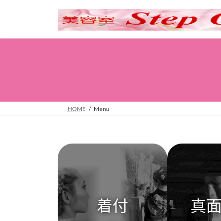
コ
ナ
ン
ビ
テ
ゲ
ン
ー
ツ
シ
へ
ョ
ス
ン
キ
に
ッ
移
HOME
Menu
プ
動
着付
真