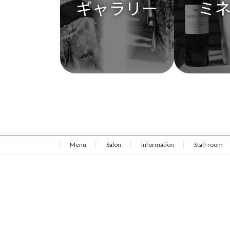
ギャラリー
ミ
Menu
Salon
Information
Staff room